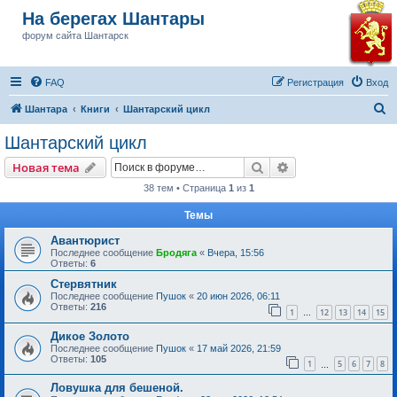
На берегах Шантары
форум сайта Шантарск
FAQ
Регистрация
Вход
П
Шантара
Книги
Шантарский цикл
о
Шантарский цикл
и
Поиск
Расширенный пои
Новая тема
с
38 тем • Страница
1
из
1
к
Темы
Авантюрист
Последнее сообщение
Бродяга
«
Вчера, 15:56
Ответы:
6
Стервятник
Последнее сообщение
Пушок
«
20 июн 2026, 06:11
Ответы:
216
1
12
13
14
15
…
Дикое Золото
Последнее сообщение
Пушок
«
17 май 2026, 21:59
Ответы:
105
1
5
6
7
8
…
Ловушка для бешеной.