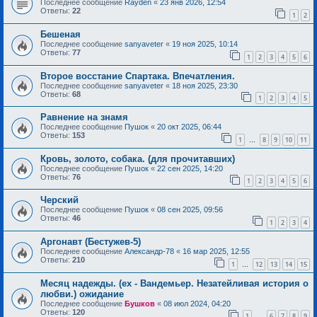
Последнее сообщение
Rayden
«
23 янв 2026, 12:54
Ответы:
22
1
2
Бешеная
Последнее сообщение
sanyaveter
«
19 ноя 2025, 10:14
Ответы:
77
1
2
3
4
5
6
Второе восстание Спартака. Впечатления.
Последнее сообщение
sanyaveter
«
18 ноя 2025, 23:30
Ответы:
68
1
2
3
4
5
Равнение на знамя
Последнее сообщение
Пушок
«
20 окт 2025, 06:44
Ответы:
153
1
8
9
10
11
…
Кровь, золото, собака. (для прочитавших)
Последнее сообщение
Пушок
«
22 сен 2025, 14:20
Ответы:
76
1
2
3
4
5
6
Черский
Последнее сообщение
Пушок
«
08 сен 2025, 09:56
Ответы:
46
1
2
3
4
Аргонавт (Бестужев-5)
Последнее сообщение
Александр-78
«
16 мар 2025, 12:55
Ответы:
210
1
12
13
14
15
…
Месяц надежды. (ex - Вандемьер. Незатейливая история о
любви.) ожидание
Последнее сообщение
Бушков
«
08 июл 2024, 04:20
Ответы:
120
1
6
7
8
9
…