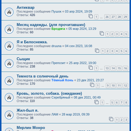
Антиквар
Последнее сообщение
Пушок
«
03 апр 2024, 19:09
Ответы:
426
1
26
27
28
29
…
Месяц надежды. (для прочитавших)
Последнее сообщение
Бродяга
«
05 мар 2024, 13:29
Ответы:
60
1
2
3
4
5
Я и Белоснежка.
Последнее сообщение
druuna
«
04 сен 2023, 16:08
Ответы:
85
1
2
3
4
5
6
Сыщик
Последнее сообщение
Препозит
«
25 апр 2022, 19:00
Ответы:
238
1
13
14
15
16
…
Темнота в солнечный день
Последнее сообщение
Тёмный Конь
«
23 дек 2021, 23:27
Ответы:
170
1
9
10
11
12
…
Кровь, золото, собака. (ожидание)
Последнее сообщение
Серебряный
«
08 дек 2021, 00:49
Ответы:
110
1
5
6
7
8
…
Жил-был я.
Последнее сообщение
ЛАМ
«
28 мар 2019, 09:39
Ответы:
38
1
2
3
Мерлин Монро