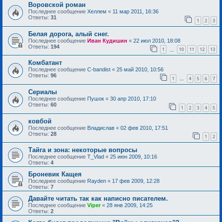
Воровской роман
Последнее сообщение
Хеллем
«
11 мар 2011, 16:36
Ответы:
31
1
2
3
Белая дорога, алый снег.
Последнее сообщение
Иван Кудишин
«
22 июл 2010, 18:08
Ответы:
194
1
10
11
12
13
…
Комбатант
Последнее сообщение
C-bandist
«
25 май 2010, 10:56
Ответы:
96
1
4
5
6
7
…
Сериалы
Последнее сообщение
Пушок
«
30 апр 2010, 17:10
Ответы:
60
1
2
3
4
5
ковбой
Последнее сообщение
Владислав
«
02 фев 2010, 17:51
Ответы:
28
1
2
Тайга и зона: некоторые вопросы
Последнее сообщение
T_Vlad
«
25 июн 2009, 10:16
Ответы:
4
Броневик Кащея
Последнее сообщение
Rayden
«
17 фев 2009, 12:28
Ответы:
7
Давайте читать так как написно писателем.
Последнее сообщение
Viper
«
28 янв 2009, 14:25
Ответы:
2