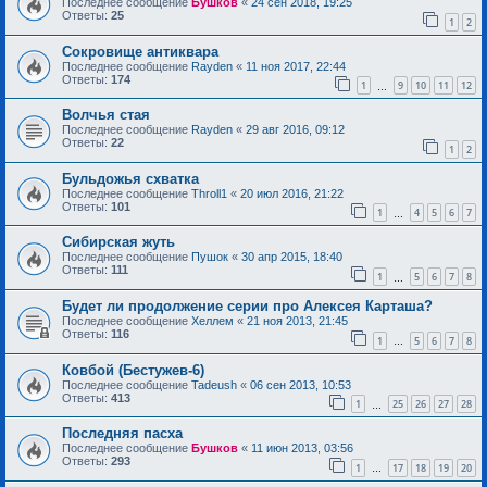
Последнее сообщение
Бушков
«
24 сен 2018, 19:25
Ответы:
25
1
2
Сокровище антиквара
Последнее сообщение
Rayden
«
11 ноя 2017, 22:44
Ответы:
174
1
9
10
11
12
…
Волчья стая
Последнее сообщение
Rayden
«
29 авг 2016, 09:12
Ответы:
22
1
2
Бульдожья схватка
Последнее сообщение
Throll1
«
20 июл 2016, 21:22
Ответы:
101
1
4
5
6
7
…
Сибирская жуть
Последнее сообщение
Пушок
«
30 апр 2015, 18:40
Ответы:
111
1
5
6
7
8
…
Будет ли продолжение серии про Алексея Карташа?
Последнее сообщение
Хеллем
«
21 ноя 2013, 21:45
Ответы:
116
1
5
6
7
8
…
Ковбой (Бестужев-6)
Последнее сообщение
Tadeush
«
06 сен 2013, 10:53
Ответы:
413
1
25
26
27
28
…
Последняя пасха
Последнее сообщение
Бушков
«
11 июн 2013, 03:56
Ответы:
293
1
17
18
19
20
…