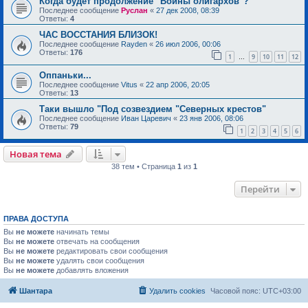
Когда будет продолжение "Войны олигархов"?
Последнее сообщение
Руслан
«
27 дек 2008, 08:39
Ответы:
4
ЧАС ВОССТАНИЯ БЛИЗОК!
Последнее сообщение
Rayden
«
26 июл 2006, 00:06
Ответы:
176
1
9
10
11
12
…
Оппаньки...
Последнее сообщение
Vitus
«
22 апр 2006, 20:05
Ответы:
13
Таки вышло "Под созвездием "Северных крестов"
Последнее сообщение
Иван Царевич
«
23 янв 2006, 08:06
Ответы:
79
1
2
3
4
5
6
Новая тема
38 тем • Страница
1
из
1
Перейти
ПРАВА ДОСТУПА
Вы
не можете
начинать темы
Вы
не можете
отвечать на сообщения
Вы
не можете
редактировать свои сообщения
Вы
не можете
удалять свои сообщения
Вы
не можете
добавлять вложения
Шантара
Удалить cookies
Часовой пояс:
UTC+03:00