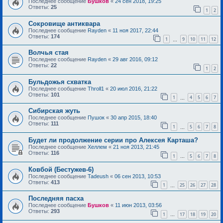
Последнее сообщение
Бушков
«
24 сен 2018, 19:25
Ответы:
25
1
2
Сокровище антиквара
Последнее сообщение
Rayden
«
11 ноя 2017, 22:44
Ответы:
174
1
9
10
11
12
…
Волчья стая
Последнее сообщение
Rayden
«
29 авг 2016, 09:12
Ответы:
22
1
2
Бульдожья схватка
Последнее сообщение
Throll1
«
20 июл 2016, 21:22
Ответы:
101
1
4
5
6
7
…
Сибирская жуть
Последнее сообщение
Пушок
«
30 апр 2015, 18:40
Ответы:
111
1
5
6
7
8
…
Будет ли продолжение серии про Алексея Карташа?
Последнее сообщение
Хеллем
«
21 ноя 2013, 21:45
Ответы:
116
1
5
6
7
8
…
Ковбой (Бестужев-6)
Последнее сообщение
Tadeush
«
06 сен 2013, 10:53
Ответы:
413
1
25
26
27
28
…
Последняя пасха
Последнее сообщение
Бушков
«
11 июн 2013, 03:56
Ответы:
293
1
17
18
19
20
…