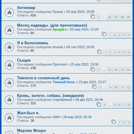
Антиквар
Последнее сообщение
Пушок
«
03 апр 2024, 19:09
Ответы:
426
1
26
27
28
29
…
Месяц надежды. (для прочитавших)
Последнее сообщение
Бродяга
«
05 мар 2024, 13:29
Ответы:
60
1
2
3
4
5
Я и Белоснежка.
Последнее сообщение
druuna
«
04 сен 2023, 16:08
Ответы:
85
1
2
3
4
5
6
Сыщик
Последнее сообщение
Препозит
«
25 апр 2022, 19:00
Ответы:
238
1
13
14
15
16
…
Темнота в солнечный день
Последнее сообщение
Тёмный Конь
«
23 дек 2021, 23:27
Ответы:
170
1
9
10
11
12
…
Кровь, золото, собака. (ожидание)
Последнее сообщение
Серебряный
«
08 дек 2021, 00:49
Ответы:
110
1
5
6
7
8
…
Жил-был я.
Последнее сообщение
ЛАМ
«
28 мар 2019, 09:39
Ответы:
38
1
2
3
Мерлин Монро