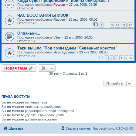
Когда будет продолжение "Войны олигархов"?
Последнее сообщение
Руслан
«
27 дек 2008, 08:39
Ответы:
4
ЧАС ВОССТАНИЯ БЛИЗОК!
Последнее сообщение
Rayden
«
26 июл 2006, 00:06
Ответы:
176
1
9
10
11
12
…
Оппаньки...
Последнее сообщение
Vitus
«
22 апр 2006, 20:05
Ответы:
13
Таки вышло "Под созвездием "Северных крестов"
Последнее сообщение
Иван Царевич
«
23 янв 2006, 08:06
Ответы:
79
1
2
3
4
5
6
Новая тема
38 тем • Страница
1
из
1
Перейти
ПРАВА ДОСТУПА
Вы
не можете
начинать темы
Вы
не можете
отвечать на сообщения
Вы
не можете
редактировать свои сообщения
Вы
не можете
удалять свои сообщения
Вы
не можете
добавлять вложения
Шантара
Удалить cookies
Часовой пояс:
UTC+03:00