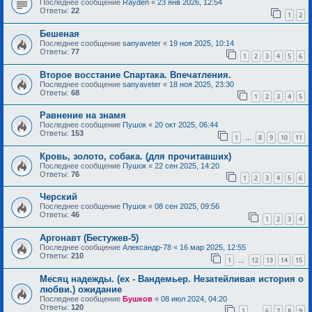
Последнее сообщение
Rayden
«
23 янв 2026, 12:54
Ответы:
22
1
2
Бешеная
Последнее сообщение
sanyaveter
«
19 ноя 2025, 10:14
Ответы:
77
1
2
3
4
5
6
Второе восстание Спартака. Впечатления.
Последнее сообщение
sanyaveter
«
18 ноя 2025, 23:30
Ответы:
68
1
2
3
4
5
Равнение на знамя
Последнее сообщение
Пушок
«
20 окт 2025, 06:44
Ответы:
153
1
8
9
10
11
…
Кровь, золото, собака. (для прочитавших)
Последнее сообщение
Пушок
«
22 сен 2025, 14:20
Ответы:
76
1
2
3
4
5
6
Черский
Последнее сообщение
Пушок
«
08 сен 2025, 09:56
Ответы:
46
1
2
3
4
Аргонавт (Бестужев-5)
Последнее сообщение
Александр-78
«
16 мар 2025, 12:55
Ответы:
210
1
12
13
14
15
…
Месяц надежды. (ex - Вандемьер. Незатейливая история о
любви.) ожидание
Последнее сообщение
Бушков
«
08 июл 2024, 04:20
Ответы:
120
1
6
7
8
9
…