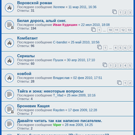
Воровской роман
Последнее сообщение
Хеллем
«
11 мар 2011, 16:36
Ответы:
31
1
2
3
Белая дорога, алый снег.
Последнее сообщение
Иван Кудишин
«
22 июл 2010, 18:08
Ответы:
194
1
10
11
12
13
…
Комбатант
Последнее сообщение
C-bandist
«
25 май 2010, 10:56
Ответы:
96
1
4
5
6
7
…
Сериалы
Последнее сообщение
Пушок
«
30 апр 2010, 17:10
Ответы:
60
1
2
3
4
5
ковбой
Последнее сообщение
Владислав
«
02 фев 2010, 17:51
Ответы:
28
1
2
Тайга и зона: некоторые вопросы
Последнее сообщение
T_Vlad
«
25 июн 2009, 10:16
Ответы:
4
Броневик Кащея
Последнее сообщение
Rayden
«
17 фев 2009, 12:28
Ответы:
7
Давайте читать так как написно писателем.
Последнее сообщение
Viper
«
28 янв 2009, 14:25
Ответы:
2