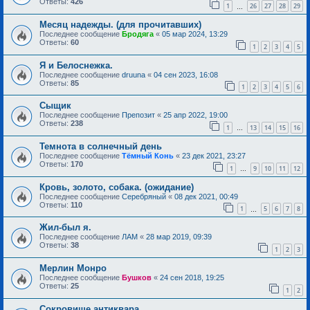
Ответы:
426
1
26
27
28
29
…
Месяц надежды. (для прочитавших)
Последнее сообщение
Бродяга
«
05 мар 2024, 13:29
Ответы:
60
1
2
3
4
5
Я и Белоснежка.
Последнее сообщение
druuna
«
04 сен 2023, 16:08
Ответы:
85
1
2
3
4
5
6
Сыщик
Последнее сообщение
Препозит
«
25 апр 2022, 19:00
Ответы:
238
1
13
14
15
16
…
Темнота в солнечный день
Последнее сообщение
Тёмный Конь
«
23 дек 2021, 23:27
Ответы:
170
1
9
10
11
12
…
Кровь, золото, собака. (ожидание)
Последнее сообщение
Серебряный
«
08 дек 2021, 00:49
Ответы:
110
1
5
6
7
8
…
Жил-был я.
Последнее сообщение
ЛАМ
«
28 мар 2019, 09:39
Ответы:
38
1
2
3
Мерлин Монро
Последнее сообщение
Бушков
«
24 сен 2018, 19:25
Ответы:
25
1
2
Сокровище антиквара