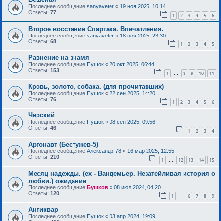
Последнее сообщение
sanyaveter
«
19 ноя 2025, 10:14
Ответы:
77
1
2
3
4
5
6
Второе восстание Спартака. Впечатления.
Последнее сообщение
sanyaveter
«
18 ноя 2025, 23:30
Ответы:
68
1
2
3
4
5
Равнение на знамя
Последнее сообщение
Пушок
«
20 окт 2025, 06:44
Ответы:
153
1
8
9
10
11
…
Кровь, золото, собака. (для прочитавших)
Последнее сообщение
Пушок
«
22 сен 2025, 14:20
Ответы:
76
1
2
3
4
5
6
Черский
Последнее сообщение
Пушок
«
08 сен 2025, 09:56
Ответы:
46
1
2
3
4
Аргонавт (Бестужев-5)
Последнее сообщение
Александр-78
«
16 мар 2025, 12:55
Ответы:
210
1
12
13
14
15
…
Месяц надежды. (ex - Вандемьер. Незатейливая история о
любви.) ожидание
Последнее сообщение
Бушков
«
08 июл 2024, 04:20
Ответы:
120
1
6
7
8
9
…
Антиквар
Последнее сообщение
Пушок
«
03 апр 2024, 19:09