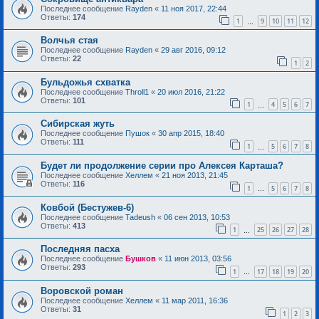
Последнее сообщение
Rayden
«
11 ноя 2017, 22:44
Ответы:
174
1
9
10
11
12
…
Волчья стая
Последнее сообщение
Rayden
«
29 авг 2016, 09:12
Ответы:
22
1
2
Бульдожья схватка
Последнее сообщение
Throll1
«
20 июл 2016, 21:22
Ответы:
101
1
4
5
6
7
…
Сибирская жуть
Последнее сообщение
Пушок
«
30 апр 2015, 18:40
Ответы:
111
1
5
6
7
8
…
Будет ли продолжение серии про Алексея Карташа?
Последнее сообщение
Хеллем
«
21 ноя 2013, 21:45
Ответы:
116
1
5
6
7
8
…
Ковбой (Бестужев-6)
Последнее сообщение
Tadeush
«
06 сен 2013, 10:53
Ответы:
413
1
25
26
27
28
…
Последняя пасха
Последнее сообщение
Бушков
«
11 июн 2013, 03:56
Ответы:
293
1
17
18
19
20
…
Воровской роман
Последнее сообщение
Хеллем
«
11 мар 2011, 16:36
Ответы:
31
1
2
3