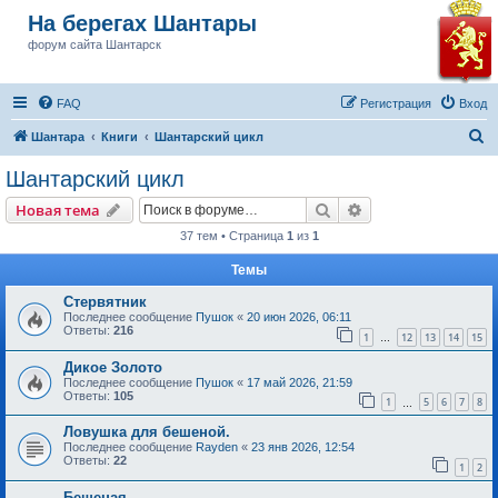
На берегах Шантары
форум сайта Шантарск
FAQ
Регистрация
Вход
П
Шантара
Книги
Шантарский цикл
о
Шантарский цикл
и
Поиск
Расширенный пои
Новая тема
с
37 тем • Страница
1
из
1
к
Темы
Стервятник
Последнее сообщение
Пушок
«
20 июн 2026, 06:11
Ответы:
216
1
12
13
14
15
…
Дикое Золото
Последнее сообщение
Пушок
«
17 май 2026, 21:59
Ответы:
105
1
5
6
7
8
…
Ловушка для бешеной.
Последнее сообщение
Rayden
«
23 янв 2026, 12:54
Ответы:
22
1
2
Бешеная