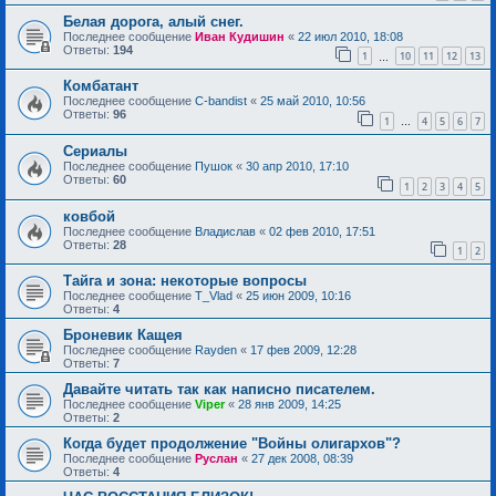
Белая дорога, алый снег.
Последнее сообщение
Иван Кудишин
«
22 июл 2010, 18:08
Ответы:
194
1
10
11
12
13
…
Комбатант
Последнее сообщение
C-bandist
«
25 май 2010, 10:56
Ответы:
96
1
4
5
6
7
…
Сериалы
Последнее сообщение
Пушок
«
30 апр 2010, 17:10
Ответы:
60
1
2
3
4
5
ковбой
Последнее сообщение
Владислав
«
02 фев 2010, 17:51
Ответы:
28
1
2
Тайга и зона: некоторые вопросы
Последнее сообщение
T_Vlad
«
25 июн 2009, 10:16
Ответы:
4
Броневик Кащея
Последнее сообщение
Rayden
«
17 фев 2009, 12:28
Ответы:
7
Давайте читать так как написно писателем.
Последнее сообщение
Viper
«
28 янв 2009, 14:25
Ответы:
2
Когда будет продолжение "Войны олигархов"?
Последнее сообщение
Руслан
«
27 дек 2008, 08:39
Ответы:
4