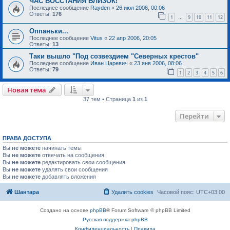
ЧАС ВОССТАНИЯ БЛИЗОК!
Последнее сообщение
Rayden
«
26 июл 2006, 00:06
Ответы:
176
1
9
10
11
12
…
Оппаньки...
Последнее сообщение
Vitus
«
22 апр 2006, 20:05
Ответы:
13
Таки вышло "Под созвездием "Северных крестов"
Последнее сообщение
Иван Царевич
«
23 янв 2006, 08:06
Ответы:
79
1
2
3
4
5
6
Новая тема
37 тем • Страница
1
из
1
Перейти
ПРАВА ДОСТУПА
Вы
не можете
начинать темы
Вы
не можете
отвечать на сообщения
Вы
не можете
редактировать свои сообщения
Вы
не можете
удалять свои сообщения
Вы
не можете
добавлять вложения
Шантара
Удалить cookies
Часовой пояс:
UTC+03:00
Создано на основе
phpBB
® Forum Software © phpBB Limited
Русская поддержка phpBB
Конфиденциальность
|
Правила