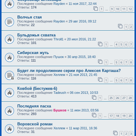
Последнее сообщение
Rayden
«
11 ноя 2017, 22:44
Ответы:
174
1
9
10
11
12
…
Волчья стая
Последнее сообщение
Rayden
«
29 авг 2016, 09:12
Ответы:
22
1
2
Бульдожья схватка
Последнее сообщение
Throll1
«
20 июл 2016, 21:22
Ответы:
101
1
4
5
6
7
…
Сибирская жуть
Последнее сообщение
Пушок
«
30 апр 2015, 18:40
Ответы:
111
1
5
6
7
8
…
Будет ли продолжение серии про Алексея Карташа?
Последнее сообщение
Хеллем
«
21 ноя 2013, 21:45
Ответы:
116
1
5
6
7
8
…
Ковбой (Бестужев-6)
Последнее сообщение
Tadeush
«
06 сен 2013, 10:53
Ответы:
413
1
25
26
27
28
…
Последняя пасха
Последнее сообщение
Бушков
«
11 июн 2013, 03:56
Ответы:
293
1
17
18
19
20
…
Воровской роман
Последнее сообщение
Хеллем
«
11 мар 2011, 16:36
Ответы:
31
1
2
3