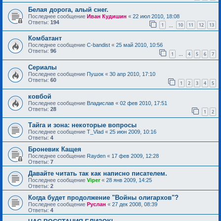
Белая дорога, алый снег.
Последнее сообщение
Иван Кудишин
«
22 июл 2010, 18:08
Ответы:
194
1
10
11
12
13
…
Комбатант
Последнее сообщение
C-bandist
«
25 май 2010, 10:56
Ответы:
96
1
4
5
6
7
…
Сериалы
Последнее сообщение
Пушок
«
30 апр 2010, 17:10
Ответы:
60
1
2
3
4
5
ковбой
Последнее сообщение
Владислав
«
02 фев 2010, 17:51
Ответы:
28
1
2
Тайга и зона: некоторые вопросы
Последнее сообщение
T_Vlad
«
25 июн 2009, 10:16
Ответы:
4
Броневик Кащея
Последнее сообщение
Rayden
«
17 фев 2009, 12:28
Ответы:
7
Давайте читать так как написно писателем.
Последнее сообщение
Viper
«
28 янв 2009, 14:25
Ответы:
2
Когда будет продолжение "Войны олигархов"?
Последнее сообщение
Руслан
«
27 дек 2008, 08:39
Ответы:
4