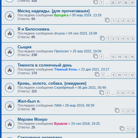
Ответы:
426
1
26
27
28
29
…
Месяц надежды. (для прочитавших)
Последнее сообщение
Бродяга
«
05 мар 2024, 13:29
Ответы:
60
1
2
3
4
5
Я и Белоснежка.
Последнее сообщение
druuna
«
04 сен 2023, 16:08
Ответы:
85
1
2
3
4
5
6
Сыщик
Последнее сообщение
Препозит
«
25 апр 2022, 19:00
Ответы:
238
1
13
14
15
16
…
Темнота в солнечный день
Последнее сообщение
Тёмный Конь
«
23 дек 2021, 23:27
Ответы:
170
1
9
10
11
12
…
Кровь, золото, собака. (ожидание)
Последнее сообщение
Серебряный
«
08 дек 2021, 00:49
Ответы:
110
1
5
6
7
8
…
Жил-был я.
Последнее сообщение
ЛАМ
«
28 мар 2019, 09:39
Ответы:
38
1
2
3
Мерлин Монро
Последнее сообщение
Бушков
«
24 сен 2018, 19:25
Ответы:
25
1
2
Сокровище антиквара