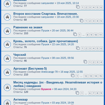
Последнее сообщение
sanyaveter
«
19 ноя 2025, 10:14
Ответы:
77
1
2
3
4
5
6
Второе восстание Спартака. Впечатления.
Последнее сообщение
sanyaveter
«
18 ноя 2025, 23:30
Ответы:
68
1
2
3
4
5
Равнение на знамя
Последнее сообщение
Пушок
«
20 окт 2025, 06:44
Ответы:
153
1
8
9
10
11
…
Кровь, золото, собака. (для прочитавших)
Последнее сообщение
Пушок
«
22 сен 2025, 14:20
Ответы:
76
1
2
3
4
5
6
Черский
Последнее сообщение
Пушок
«
08 сен 2025, 09:56
Ответы:
46
1
2
3
4
Аргонавт (Бестужев-5)
Последнее сообщение
Александр-78
«
16 мар 2025, 12:55
Ответы:
210
1
12
13
14
15
…
Месяц надежды. (ex - Вандемьер. Незатейливая история о
любви.) ожидание
Последнее сообщение
Бушков
«
08 июл 2024, 04:20
Ответы:
120
1
6
7
8
9
…
Антиквар
Последнее сообщение
Пушок
«
03 апр 2024, 19:09