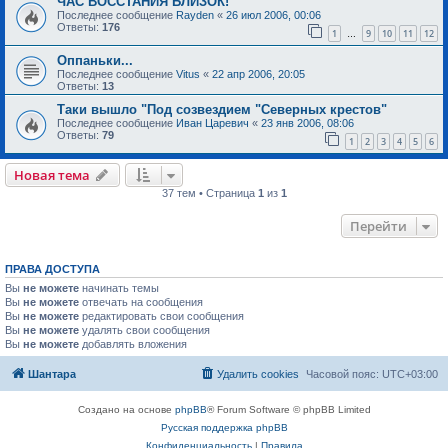
ЧАС ВОССТАНИЯ БЛИЗОК!
Последнее сообщение
Rayden
«
26 июл 2006, 00:06
Ответы:
176
1
9
10
11
12
…
Оппаньки...
Последнее сообщение
Vitus
«
22 апр 2006, 20:05
Ответы:
13
Таки вышло "Под созвездием "Северных крестов"
Последнее сообщение
Иван Царевич
«
23 янв 2006, 08:06
Ответы:
79
1
2
3
4
5
6
Новая тема
37 тем • Страница
1
из
1
Перейти
ПРАВА ДОСТУПА
Вы
не можете
начинать темы
Вы
не можете
отвечать на сообщения
Вы
не можете
редактировать свои сообщения
Вы
не можете
удалять свои сообщения
Вы
не можете
добавлять вложения
Шантара
Удалить cookies
Часовой пояс:
UTC+03:00
Создано на основе
phpBB
® Forum Software © phpBB Limited
Русская поддержка phpBB
Конфиденциальность
|
Правила