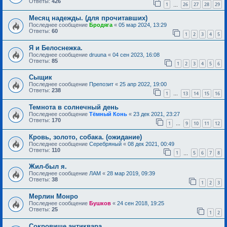
Ответы:
426
1
26
27
28
29
…
Месяц надежды. (для прочитавших)
Последнее сообщение
Бродяга
«
05 мар 2024, 13:29
Ответы:
60
1
2
3
4
5
Я и Белоснежка.
Последнее сообщение
druuna
«
04 сен 2023, 16:08
Ответы:
85
1
2
3
4
5
6
Сыщик
Последнее сообщение
Препозит
«
25 апр 2022, 19:00
Ответы:
238
1
13
14
15
16
…
Темнота в солнечный день
Последнее сообщение
Тёмный Конь
«
23 дек 2021, 23:27
Ответы:
170
1
9
10
11
12
…
Кровь, золото, собака. (ожидание)
Последнее сообщение
Серебряный
«
08 дек 2021, 00:49
Ответы:
110
1
5
6
7
8
…
Жил-был я.
Последнее сообщение
ЛАМ
«
28 мар 2019, 09:39
Ответы:
38
1
2
3
Мерлин Монро
Последнее сообщение
Бушков
«
24 сен 2018, 19:25
Ответы:
25
1
2
Сокровище антиквара