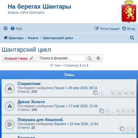
На берегах Шантары
форум сайта Шантарск
FAQ
Регистрация
Вход
П
Шантара
Книги
Шантарский цикл
о
Шантарский цикл
и
Поиск
Расширенный пои
Новая тема
с
37 тем • Страница
1
из
1
к
Темы
Стервятник
Последнее сообщение
Пушок
«
20 июн 2026, 06:11
Ответы:
216
1
12
13
14
15
…
Дикое Золото
Последнее сообщение
Пушок
«
17 май 2026, 21:59
Ответы:
105
1
5
6
7
8
…
Ловушка для бешеной.
Последнее сообщение
Rayden
«
23 янв 2026, 12:54
Ответы:
22
1
2
Бешеная