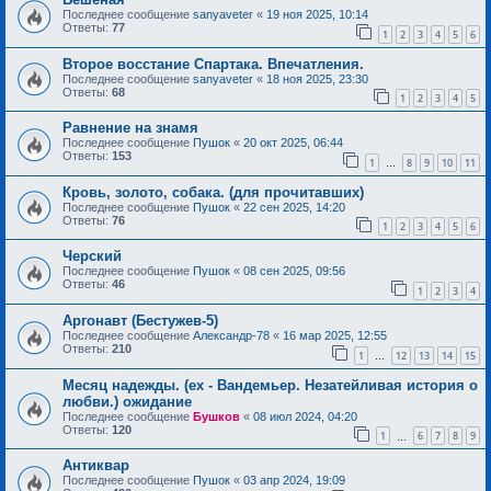
Последнее сообщение
sanyaveter
«
19 ноя 2025, 10:14
Ответы:
77
1
2
3
4
5
6
Второе восстание Спартака. Впечатления.
Последнее сообщение
sanyaveter
«
18 ноя 2025, 23:30
Ответы:
68
1
2
3
4
5
Равнение на знамя
Последнее сообщение
Пушок
«
20 окт 2025, 06:44
Ответы:
153
1
8
9
10
11
…
Кровь, золото, собака. (для прочитавших)
Последнее сообщение
Пушок
«
22 сен 2025, 14:20
Ответы:
76
1
2
3
4
5
6
Черский
Последнее сообщение
Пушок
«
08 сен 2025, 09:56
Ответы:
46
1
2
3
4
Аргонавт (Бестужев-5)
Последнее сообщение
Александр-78
«
16 мар 2025, 12:55
Ответы:
210
1
12
13
14
15
…
Месяц надежды. (ex - Вандемьер. Незатейливая история о
любви.) ожидание
Последнее сообщение
Бушков
«
08 июл 2024, 04:20
Ответы:
120
1
6
7
8
9
…
Антиквар
Последнее сообщение
Пушок
«
03 апр 2024, 19:09