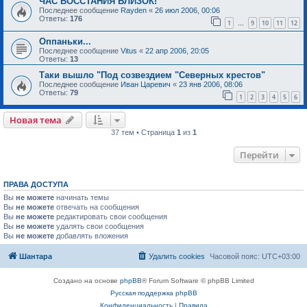
ЧАС ВОССТАНИЯ БЛИЗОК!
Последнее сообщение
Rayden
«
26 июл 2006, 00:06
Ответы:
176
1
9
10
11
12
…
Оппаньки...
Последнее сообщение
Vitus
«
22 апр 2006, 20:05
Ответы:
13
Таки вышло "Под созвездием "Северных крестов"
Последнее сообщение
Иван Царевич
«
23 янв 2006, 08:06
Ответы:
79
1
2
3
4
5
6
Новая тема
37 тем • Страница
1
из
1
Перейти
ПРАВА ДОСТУПА
Вы
не можете
начинать темы
Вы
не можете
отвечать на сообщения
Вы
не можете
редактировать свои сообщения
Вы
не можете
удалять свои сообщения
Вы
не можете
добавлять вложения
Шантара
Удалить cookies
Часовой пояс:
UTC+03:00
Создано на основе
phpBB
® Forum Software © phpBB Limited
Русская поддержка phpBB
Конфиденциальность
|
Правила