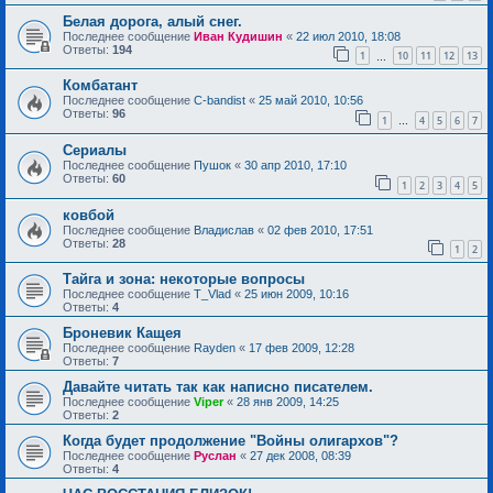
Белая дорога, алый снег.
Последнее сообщение
Иван Кудишин
«
22 июл 2010, 18:08
Ответы:
194
1
10
11
12
13
…
Комбатант
Последнее сообщение
C-bandist
«
25 май 2010, 10:56
Ответы:
96
1
4
5
6
7
…
Сериалы
Последнее сообщение
Пушок
«
30 апр 2010, 17:10
Ответы:
60
1
2
3
4
5
ковбой
Последнее сообщение
Владислав
«
02 фев 2010, 17:51
Ответы:
28
1
2
Тайга и зона: некоторые вопросы
Последнее сообщение
T_Vlad
«
25 июн 2009, 10:16
Ответы:
4
Броневик Кащея
Последнее сообщение
Rayden
«
17 фев 2009, 12:28
Ответы:
7
Давайте читать так как написно писателем.
Последнее сообщение
Viper
«
28 янв 2009, 14:25
Ответы:
2
Когда будет продолжение "Войны олигархов"?
Последнее сообщение
Руслан
«
27 дек 2008, 08:39
Ответы:
4