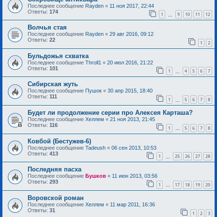
Последнее сообщение
Rayden
«
11 ноя 2017, 22:44
Ответы:
174
1
9
10
11
12
…
Волчья стая
Последнее сообщение
Rayden
«
29 авг 2016, 09:12
Ответы:
22
1
2
Бульдожья схватка
Последнее сообщение
Throll1
«
20 июл 2016, 21:22
Ответы:
101
1
4
5
6
7
…
Сибирская жуть
Последнее сообщение
Пушок
«
30 апр 2015, 18:40
Ответы:
111
1
5
6
7
8
…
Будет ли продолжение серии про Алексея Карташа?
Последнее сообщение
Хеллем
«
21 ноя 2013, 21:45
Ответы:
116
1
5
6
7
8
…
Ковбой (Бестужев-6)
Последнее сообщение
Tadeush
«
06 сен 2013, 10:53
Ответы:
413
1
25
26
27
28
…
Последняя пасха
Последнее сообщение
Бушков
«
11 июн 2013, 03:56
Ответы:
293
1
17
18
19
20
…
Воровской роман
Последнее сообщение
Хеллем
«
11 мар 2011, 16:36
Ответы:
31
1
2
3