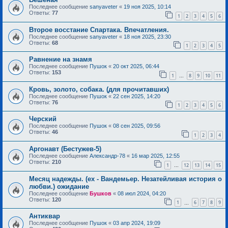
Последнее сообщение
sanyaveter
«
19 ноя 2025, 10:14
Ответы:
77
1
2
3
4
5
6
Второе восстание Спартака. Впечатления.
Последнее сообщение
sanyaveter
«
18 ноя 2025, 23:30
Ответы:
68
1
2
3
4
5
Равнение на знамя
Последнее сообщение
Пушок
«
20 окт 2025, 06:44
Ответы:
153
1
8
9
10
11
…
Кровь, золото, собака. (для прочитавших)
Последнее сообщение
Пушок
«
22 сен 2025, 14:20
Ответы:
76
1
2
3
4
5
6
Черский
Последнее сообщение
Пушок
«
08 сен 2025, 09:56
Ответы:
46
1
2
3
4
Аргонавт (Бестужев-5)
Последнее сообщение
Александр-78
«
16 мар 2025, 12:55
Ответы:
210
1
12
13
14
15
…
Месяц надежды. (ex - Вандемьер. Незатейливая история о
любви.) ожидание
Последнее сообщение
Бушков
«
08 июл 2024, 04:20
Ответы:
120
1
6
7
8
9
…
Антиквар
Последнее сообщение
Пушок
«
03 апр 2024, 19:09