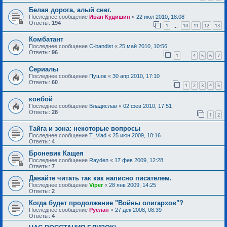
Белая дорога, алый снег.
Последнее сообщение
Иван Кудишин
«
22 июл 2010, 18:08
Ответы:
194
1
10
11
12
13
…
Комбатант
Последнее сообщение
C-bandist
«
25 май 2010, 10:56
Ответы:
96
1
4
5
6
7
…
Сериалы
Последнее сообщение
Пушок
«
30 апр 2010, 17:10
Ответы:
60
1
2
3
4
5
ковбой
Последнее сообщение
Владислав
«
02 фев 2010, 17:51
Ответы:
28
1
2
Тайга и зона: некоторые вопросы
Последнее сообщение
T_Vlad
«
25 июн 2009, 10:16
Ответы:
4
Броневик Кащея
Последнее сообщение
Rayden
«
17 фев 2009, 12:28
Ответы:
7
Давайте читать так как написно писателем.
Последнее сообщение
Viper
«
28 янв 2009, 14:25
Ответы:
2
Когда будет продолжение "Войны олигархов"?
Последнее сообщение
Руслан
«
27 дек 2008, 08:39
Ответы:
4