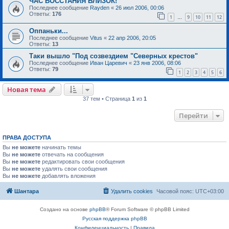
ЧАС ВОССТАНИЯ БЛИЗОК!
Последнее сообщение
Rayden
«
26 июл 2006, 00:06
Ответы:
176
1
9
10
11
12
…
Оппаньки...
Последнее сообщение
Vitus
«
22 апр 2006, 20:05
Ответы:
13
Таки вышло "Под созвездием "Северных крестов"
Последнее сообщение
Иван Царевич
«
23 янв 2006, 08:06
Ответы:
79
1
2
3
4
5
6
Новая тема
37 тем • Страница
1
из
1
Перейти
ПРАВА ДОСТУПА
Вы
не можете
начинать темы
Вы
не можете
отвечать на сообщения
Вы
не можете
редактировать свои сообщения
Вы
не можете
удалять свои сообщения
Вы
не можете
добавлять вложения
Шантара
Удалить cookies
Часовой пояс:
UTC+03:00
Создано на основе
phpBB
® Forum Software © phpBB Limited
Русская поддержка phpBB
Конфиденциальность
|
Правила