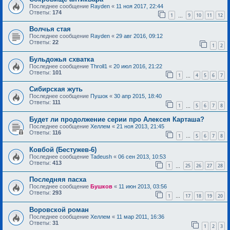
Последнее сообщение
Rayden
«
11 ноя 2017, 22:44
Ответы:
174
1
9
10
11
12
…
Волчья стая
Последнее сообщение
Rayden
«
29 авг 2016, 09:12
Ответы:
22
1
2
Бульдожья схватка
Последнее сообщение
Throll1
«
20 июл 2016, 21:22
Ответы:
101
1
4
5
6
7
…
Сибирская жуть
Последнее сообщение
Пушок
«
30 апр 2015, 18:40
Ответы:
111
1
5
6
7
8
…
Будет ли продолжение серии про Алексея Карташа?
Последнее сообщение
Хеллем
«
21 ноя 2013, 21:45
Ответы:
116
1
5
6
7
8
…
Ковбой (Бестужев-6)
Последнее сообщение
Tadeush
«
06 сен 2013, 10:53
Ответы:
413
1
25
26
27
28
…
Последняя пасха
Последнее сообщение
Бушков
«
11 июн 2013, 03:56
Ответы:
293
1
17
18
19
20
…
Воровской роман
Последнее сообщение
Хеллем
«
11 мар 2011, 16:36
Ответы:
31
1
2
3