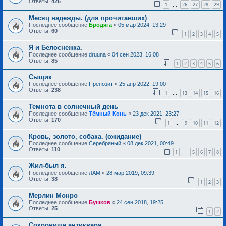
Ответы:
426
1
26
27
28
29
…
Месяц надежды. (для прочитавших)
Последнее сообщение
Бродяга
«
05 мар 2024, 13:29
Ответы:
60
1
2
3
4
5
Я и Белоснежка.
Последнее сообщение
druuna
«
04 сен 2023, 16:08
Ответы:
85
1
2
3
4
5
6
Сыщик
Последнее сообщение
Препозит
«
25 апр 2022, 19:00
Ответы:
238
1
13
14
15
16
…
Темнота в солнечный день
Последнее сообщение
Тёмный Конь
«
23 дек 2021, 23:27
Ответы:
170
1
9
10
11
12
…
Кровь, золото, собака. (ожидание)
Последнее сообщение
Серебряный
«
08 дек 2021, 00:49
Ответы:
110
1
5
6
7
8
…
Жил-был я.
Последнее сообщение
ЛАМ
«
28 мар 2019, 09:39
Ответы:
38
1
2
3
Мерлин Монро
Последнее сообщение
Бушков
«
24 сен 2018, 19:25
Ответы:
25
1
2
Сокровище антиквара