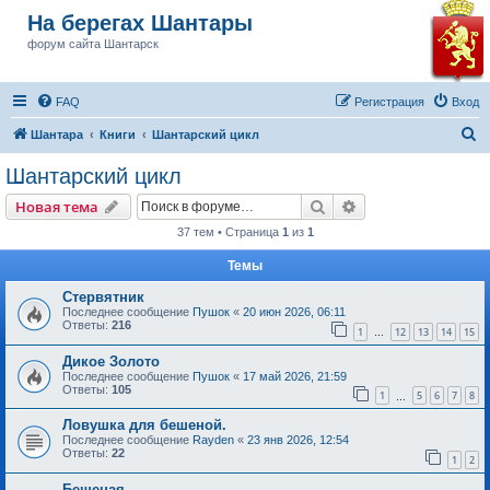
На берегах Шантары
форум сайта Шантарск
FAQ
Регистрация
Вход
П
Шантара
Книги
Шантарский цикл
о
Шантарский цикл
и
Поиск
Расширенный пои
Новая тема
с
37 тем • Страница
1
из
1
к
Темы
Стервятник
Последнее сообщение
Пушок
«
20 июн 2026, 06:11
Ответы:
216
1
12
13
14
15
…
Дикое Золото
Последнее сообщение
Пушок
«
17 май 2026, 21:59
Ответы:
105
1
5
6
7
8
…
Ловушка для бешеной.
Последнее сообщение
Rayden
«
23 янв 2026, 12:54
Ответы:
22
1
2
Бешеная